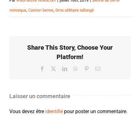
Par
Webmestre Wiwacom
|
juillet 16th, 2019
|
Benne de semi-
remorque
,
Camion benne
,
Gros utilitaire rallongé
Share This Story, Choose Your
Platform!
Facebook
X
LinkedIn
WhatsApp
Pinterest
Email
Laisser un commentaire
Vous devez être
identifié
pour poster un commentaire.